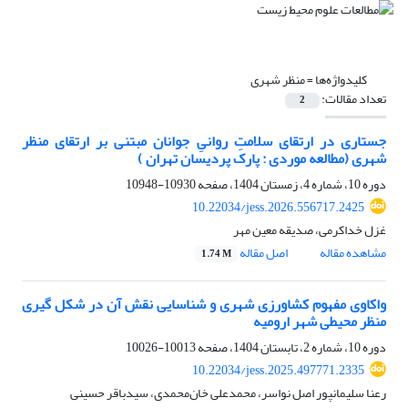
کلیدواژه‌ها =
منظر شهری
تعداد مقالات:
2
جستاری در ارتقای سلامتِ روانیِ جوانان مبتنی بر ارتقای منظر
شهری (مطالعه موردی : پارک پردیسان تهران )
دوره 10، شماره 4، زمستان 1404، صفحه
10930-10948
10.22034/jess.2026.556717.2425
غزل خداکرمى، صدیقه معین مهر
مشاهده مقاله
اصل مقاله
1.74 M
واکاوی مفهوم کشاورزی شهری و شناسایی نقش آن در شکل گیری
منظر محیطی شهر ارومیه
دوره 10، شماره 2، تابستان 1404، صفحه
10013-10026
10.22034/jess.2025.497771.2335
رعنا سلیمانپور اصل نواسر، محمدعلی خان‌محمدی، سیدباقر حسینی