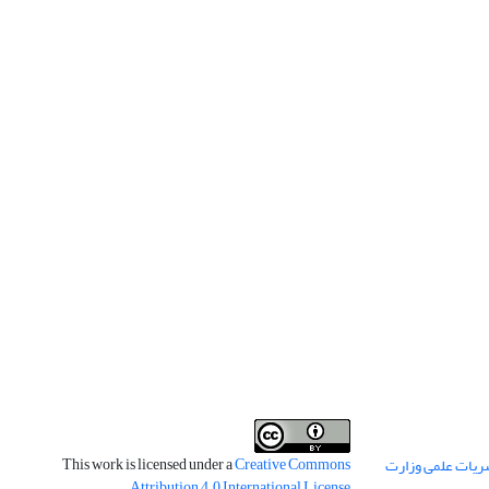
This work is licensed under a
Creative Commons
ریات علمی وزارت
.
Attribution 4.0 International License