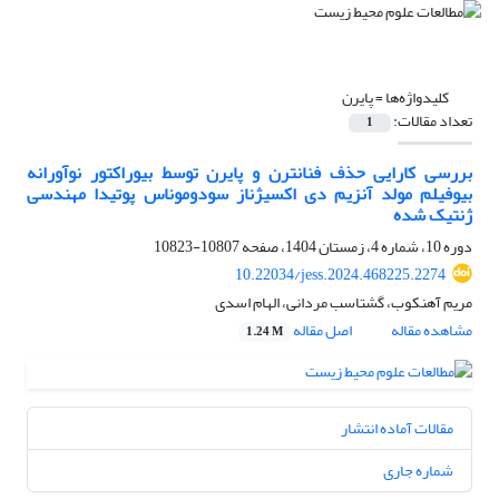
کلیدواژه‌ها =
پایرن
تعداد مقالات:
1
بررسی کارایی حذف فنانترن و پایرن توسط بیوراکتور نوآورانه
بیوفیلم مولد آنزیم دی اکسیژناز سودوموناس پوتیدا مهندسی
ژنتیک شده
دوره 10، شماره 4، زمستان 1404، صفحه
10807-10823
10.22034/jess.2024.468225.2274
مریم آهنکوب، گشتاسب مردانی، الهام اسدی
مشاهده مقاله
اصل مقاله
1.24 M
مقالات آماده انتشار
شماره جاری