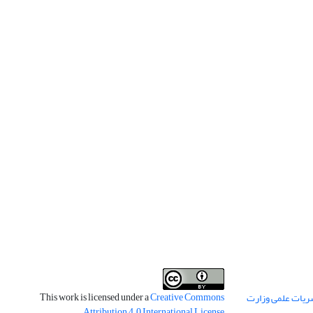
This work is licensed under a
Creative Commons
ریات علمی وزارت
.
Attribution 4.0 International License