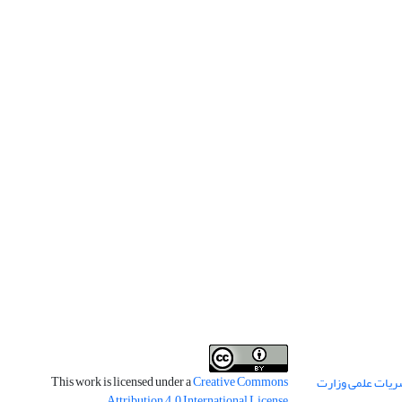
This work is licensed under a
Creative Commons
ریات علمی وزارت
.
Attribution 4.0 International License