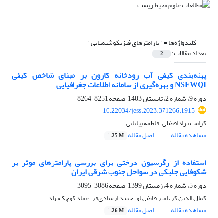
کلیدواژه‌ها =
" پارامترهای فیزیکوشیمیایی "
تعداد مقالات:
2
پهنه‌بندی کیفی آب رودخانه کارون بر مبنای شاخص کیفی
NSFWQI و بهره‌گیری از سامانه اطلاعات جغرافیایی
دوره 9، شماره 2، تابستان 1403، صفحه
8251-8264
10.22034/jess.2023.371266.1915
کرامت نژادافضلی، فاطمه بیاتانی
مشاهده مقاله
اصل مقاله
1.25 M
استفاده از رگرسیون درختی برای بررسی پارامترهای موثر بر
شکوفایی جلبکی در سواحل جنوب شرقی ایران
دوره 5، شماره 4، زمستان 1399، صفحه
3086-3095
کمال الدین کر، امیر قاضی لو، حمید ارشادی‌فر، عماد کوچک‌نژاد
مشاهده مقاله
اصل مقاله
1.26 M