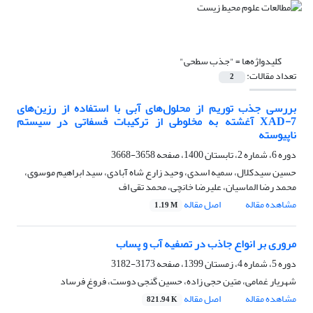
کلیدواژه‌ها =
"جذب سطحی"
تعداد مقالات:
2
بررسی جذب توریم از محلول‌های آبی با استفاده از رزین‌های‌
XAD-7 آغشته به مخلوطی از ترکیبات فسفاتی در سیستم
ناپیوسته
دوره 6، شماره 2، تابستان 1400، صفحه
3658-3668
حسین سیدکلال، سمیه اسدی، وحید زارع شاه آبادی، سید ابراهیم موسوی،
محمد رضا الماسیان، علیرضا خانچی، محمد تقی اف
مشاهده مقاله
اصل مقاله
1.19 M
مروری بر انواع جاذب در تصفیه آب و پساب
دوره 5، شماره 4، زمستان 1399، صفحه
3173-3182
شهریار غمامی، متین حجی زاده، حسین گنجی دوست، فروغ فرساد
مشاهده مقاله
اصل مقاله
821.94 K