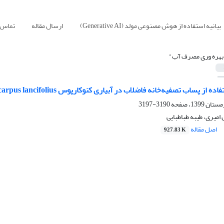
بیانیه استفاده از هوش مصنوعی مولد (Generative AI)
ارسال مقاله
تماس ب
بهره وری مصرف آب"
ز پساب تصفیه‌خانه فاضلاب در آبیاری کنوکارپوس Conocarpus lancifolius
3190-3197
امیری، طیبه طباطبایی
اصل مقاله
927.83 K