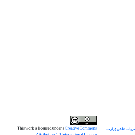
This work is licensed under a
Creative Commons
ریات علمی وزارت
.
Attribution 4.0 International License