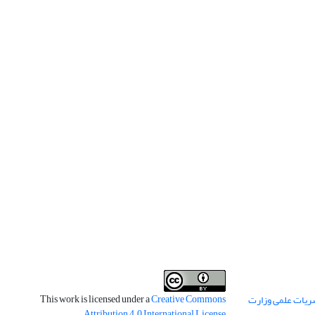
This work is licensed under a
Creative Commons
ریات علمی وزارت
.
Attribution 4.0 International License