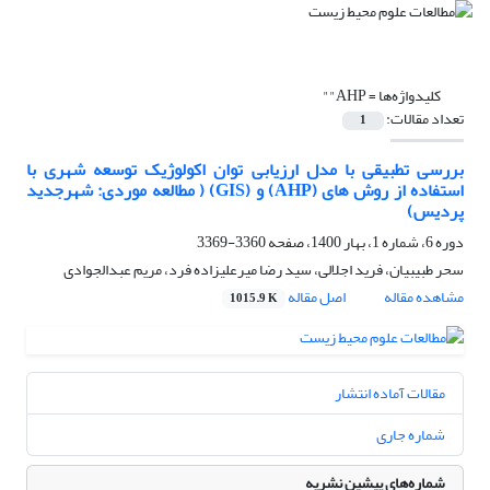
کلیدواژه‌ها =
AHP""
تعداد مقالات:
1
بررسی تطبیقی با مدل ارزیابی توان اکولوژیک توسعه شهری با
استفاده از روش های (AHP) و (GIS) ( مطالعه موردی: شهرجدید
پردیس)
دوره 6، شماره 1، بهار 1400، صفحه
3360-3369
سحر طبیبیان، فرید اجلالی، سید رضا میرعلیزاده فرد، مریم عبدالجوادی
مشاهده مقاله
اصل مقاله
1015.9 K
مقالات آماده انتشار
شماره جاری
شماره‌های پیشین نشریه