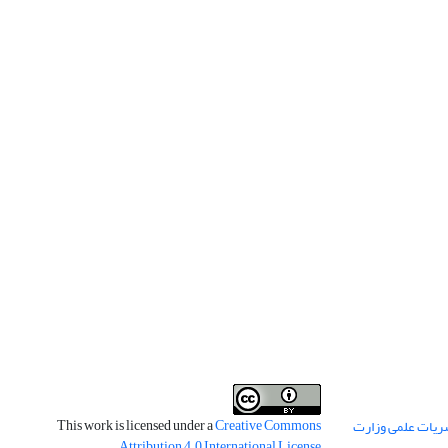
This work is licensed under a
Creative Commons
ریات علمی وزارت
.
Attribution 4.0 International License