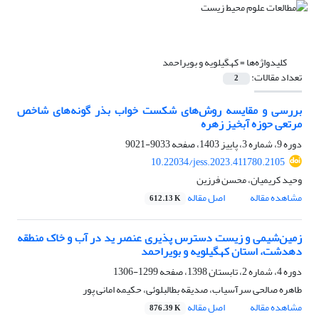
کلیدواژه‌ها =
کهگیلویه و بویراحمد
تعداد مقالات:
2
بررسی و مقایسه روش‌های شکست خواب بذر گونه‌های شاخص
مرتعی حوزه آبخیز زهره
دوره 9، شماره 3، پاییز 1403، صفحه
9033-9021
10.22034/jess.2023.411780.2105
وحید کریمیان، محسن فرزین
مشاهده مقاله
اصل مقاله
612.13 K
زمین‌شیمی و زیست دسترس پذیری عنصر ید در آب و خاک منطقه
دهدشت، استان کهگیلویه و بویراحمد
دوره 4، شماره 2، تابستان 1398، صفحه
1299-1306
طاهره صالحی سرآسیاب، صدیقه بطالبلوئی، حکیمه امانی پور
مشاهده مقاله
اصل مقاله
876.39 K