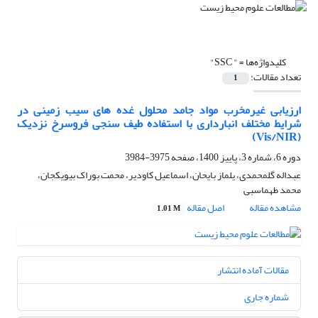
کلیدواژه‌ها =
" SSC"
تعداد مقالات:
1
ارزیابی غیرمخرب مواد جامد محلول غده های سیب زمینی در
شرایط مختلف انبارداری با استفاده طیف سنجی فروسرخ نزدیک
(Vis/NIR)
دوره 6، شماره 3، پاییز 1400، صفحه
3975-3984
عبداله گلمحمدی، یلماز بایحان، اسماعیل کاودیر، محمت بوراک بیویکجان،
محمد طهماسبی
مشاهده مقاله
اصل مقاله
1.01 M
مقالات آماده انتشار
شماره جاری