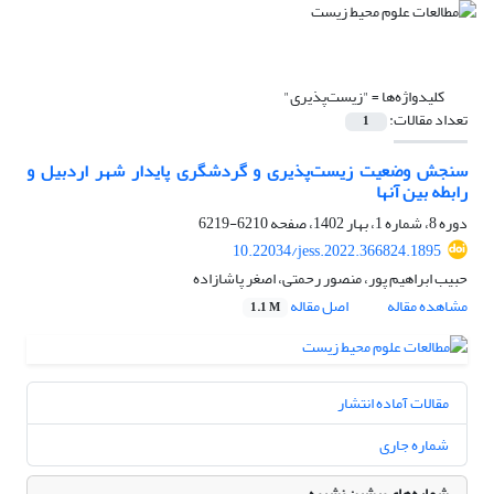
کلیدواژه‌ها =
"زیست‌پذیری"
تعداد مقالات:
1
سنجش وضعیت زیست‌پذیری و گردشگری پایدار شهر اردبیل و
رابطه بین آنها
دوره 8، شماره 1، بهار 1402، صفحه
6210-6219
10.22034/jess.2022.366824.1895
حبیب ابراهیم پور، منصور رحمتی، اصغر پاشازاده
مشاهده مقاله
اصل مقاله
1.1 M
مقالات آماده انتشار
شماره جاری
شماره‌های پیشین نشریه