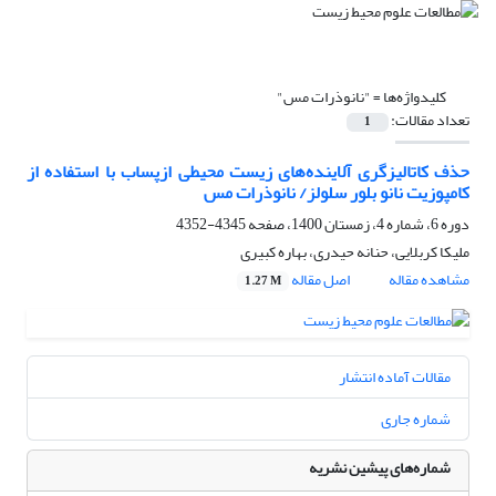
کلیدواژه‌ها =
"نانوذرات مس"
تعداد مقالات:
1
حذف کاتالیزگری آلاینده‌های زیست محیطی ازپساب با استفاده از
کامپوزیت نانو بلور سلولز/ نانوذرات مس
دوره 6، شماره 4، زمستان 1400، صفحه
4345-4352
ملیکا کربلایی، حنانه حیدری، بهاره کبیری
مشاهده مقاله
اصل مقاله
1.27 M
مقالات آماده انتشار
شماره جاری
شماره‌های پیشین نشریه