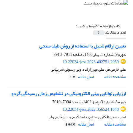
کلیدواژه‌ها =
"کمومتریکس"
تعداد مقالات:
6
تعیین ارقام شلیل با استفاده از روش طیف سنجی
دوره 9، شماره 1، بهار 1403، صفحه
7911-7918
10.22034/jess.2023.402751.2059
علی خرمی فر، علی میرزازاده، ولی رسولی شربیانی
مشاهده مقاله
اصل مقاله
1 M
ارزیابی توانایی بینی الکترونیکی در تشخیص زمان رسیدگی گردو
دوره 8، شماره 3، پاییز 1402، صفحه
7004-7010
10.22034/jess.2022.356524.1848
امیرحسین افکاری سیاح، حامد کرمی، علی خرمی فر
مشاهده مقاله
اصل مقاله
1.04 M