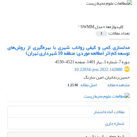
کلیدواژه‌ها =
مدل SWMM "
تعداد مقالات:
1
مدلسازی کمی و کیفی رواناب شهری با بهره‌گیری از روش‌های
توسعه کم اثر (مطالعه موردی: منطقه 10 شهرداری تهران)
دوره 7، شماره 1، بهار 1401، صفحه
4521-4530
10.22034/jess.2022.142080
حسین زنجانیان، امین سارنگ
مشاهده مقاله
اصل مقاله
1.25 M
مقالات آماده انتشار
شماره جاری
شماره‌های پیشین نشریه