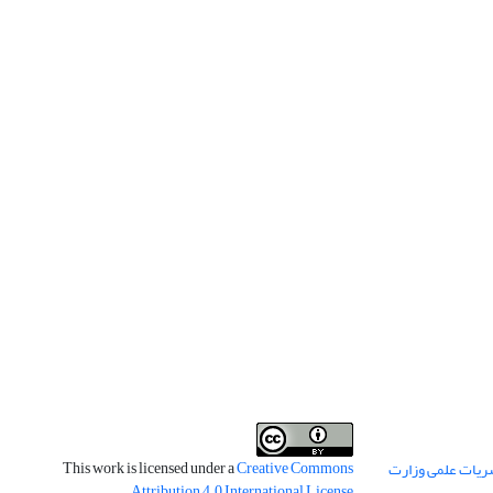
This work is licensed under a
Creative Commons
ریات علمی وزارت
.
Attribution 4.0 International License