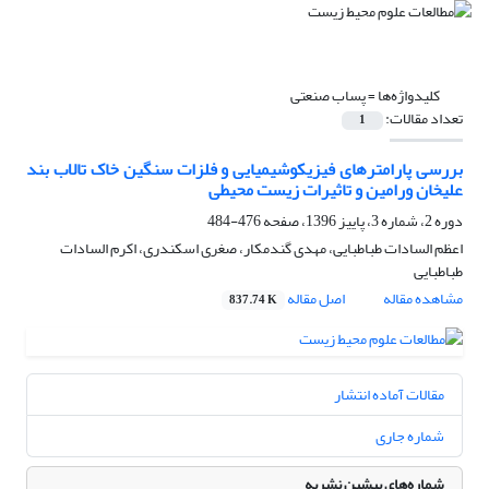
کلیدواژه‌ها =
پساب صنعتی
تعداد مقالات:
1
بررسی پارامترهای فیزیکوشیمیایی و فلزات سنگین خاک تالاب بند
علیخان ورامین و تاثیرات زیست محیطی
دوره 2، شماره 3، پاییز 1396، صفحه
476-484
اعظم السادات طباطبایی، مهدی گندمکار، صغری اسکندری، اکرم السادات
طباطبایی
مشاهده مقاله
اصل مقاله
837.74 K
مقالات آماده انتشار
شماره جاری
شماره‌های پیشین نشریه