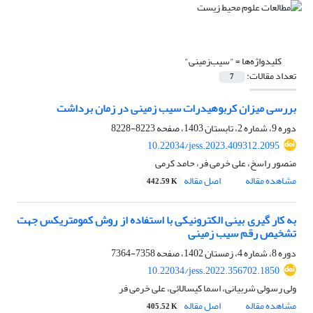
کلیدواژه‌ها =
"سیب‌زمینی"
تعداد مقالات:
7
بررسی میزان کربوهیدرات سیب زمینی در زمان برداشت
دوره 9، شماره 2، تابستان 1403، صفحه
8223-8228
10.22034/jess.2023.409312.2095
منصور راسخ، علی خرمی فر، حامد کرمی
مشاهده مقاله
اصل مقاله
442.59 K
به کار گیری بینی الکترونیکی با استفاده از روش کمومتریکس جهت
تشخیص رقم سیب زمینی
دوره 8، شماره 4، زمستان 1402، صفحه
7358-7364
10.22034/jess.2022.356702.1850
ولی رسولی شربیانی، اسما کیسالائی، علی خرمی فر
مشاهده مقاله
اصل مقاله
405.52 K