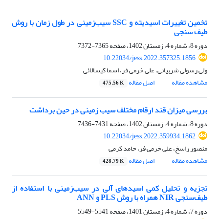
تخمین تغییرات اسیدیته و SSC سیب‌زمینی در طول زمان با روش
طیف سنجی
دوره 8، شماره 4، زمستان 1402، صفحه
7365-7372
10.22034/jess.2022.357325.1856
ولی رسولی شربیانی، علی خرمی فر، اسما کیسالائی
مشاهده مقاله
اصل مقاله
475.56 K
بررسی میزان قند ارقام مختلف سیب زمینی در حین برداشت
دوره 8، شماره 4، زمستان 1402، صفحه
7431-7436
10.22034/jess.2022.359934.1862
منصور راسخ، علی خرمی فر، حامد کرمی
مشاهده مقاله
اصل مقاله
428.79 K
تجزیه و تحلیل کمی اسیدهای آلی در سیب‌زمینی با استفاده از
طیف‌سنجی NIR همراه با روش PLS و ANN
دوره 7، شماره 4، زمستان 1401، صفحه
5541-5549