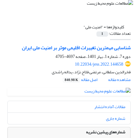
کلیدواژه‌ها =
"امنیت ملی"
تعداد مقالات:
1
شناسایی مهمترین تغییرات اقلیمی موثر بر امنیت ملی ایران
دوره 7، شماره 1، بهار 1401، صفحه
4697-4705
10.22034/jess.2022.144658
فخرالدین سلطانی، مرتضی فلاح نژاد، یداله راشدی
مشاهده مقاله
اصل مقاله
840.98 K
مقالات آماده انتشار
شماره جاری
شماره‌های پیشین نشریه