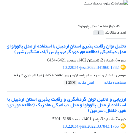
کلیدواژه‌ها =
" مدل پاوولوا"
تعداد مقالات:
2
تحلیل توان رقابت پذیری استان اردبیل با استفاده از مدل پائوولوا و
مدل دینامیکی (مطالعه موردی: گرمی، پارس آباد، مشگین شهر)
دوره 8، شماره 2، تابستان 1402، صفحه
6421-6434
10.22034/jess.2022.341960.1782
موسی عابدینی، امیرحسام پاسبان، بهروز نظافت تکله، زهرا شهبازی شرفه
مشاهده مقاله
اصل مقاله
1.23 M
ارزیابی و تحلیل توان گردشگری و رقابت پذیری استان اردبیل با
استفاده از مدل پائوولوا و مدل دینامیکی هادزیک (مطالعه موردی:
هیر، خلخال، سرعین)
دوره 7، شماره 3، پاییز 1401، صفحه
5188-5201
10.22034/jess.2022.337843.1765