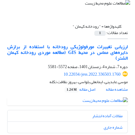
کلیدواژه‌ها =
" رودخانه کهمان "
تعداد مقالات:
1
ارزیابی تغییرات مورفولوژیکی رودخانه با استفاده از برازش
دایره‌های مماس در محیط GIS (مطالعه موردی رودخانه کهمان
الشتر)
دوره 7، شماره 4، زمستان 1401، صفحه
5572-5581
10.22034/jess.2022.336503.1760
موسی عابدینی، ایمانعلی بلواسی، بهروز نظافت تکله
مشاهده مقاله
اصل مقاله
1.24 M
مقالات آماده انتشار
شماره جاری