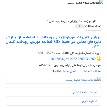
کلیدواژه‌ها =
" برازش دایره‌های مماس "
تعداد مقالات:
1
ارزیابی تغییرات مورفولوژیکی رودخانه با استفاده از برازش
دایره‌های مماس در محیط GIS (مطالعه موردی رودخانه کهمان
الشتر)
دوره 7، شماره 4، زمستان 1401، صفحه
5572-5581
10.22034/jess.2022.336503.1760
موسی عابدینی، ایمانعلی بلواسی، بهروز نظافت تکله
مشاهده مقاله
اصل مقاله
1.24 M
مقالات آماده انتشار
شماره جاری