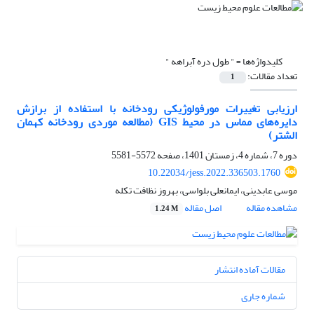
کلیدواژه‌ها =
" طول دره آبراهه "
تعداد مقالات:
1
ارزیابی تغییرات مورفولوژیکی رودخانه با استفاده از برازش
دایره‌های مماس در محیط GIS (مطالعه موردی رودخانه کهمان
الشتر)
دوره 7، شماره 4، زمستان 1401، صفحه
5572-5581
10.22034/jess.2022.336503.1760
موسی عابدینی، ایمانعلی بلواسی، بهروز نظافت تکله
مشاهده مقاله
اصل مقاله
1.24 M
مقالات آماده انتشار
شماره جاری