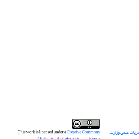
This work is licensed under a
Creative Commons
ریات علمی وزارت
.
Attribution 4.0 International License