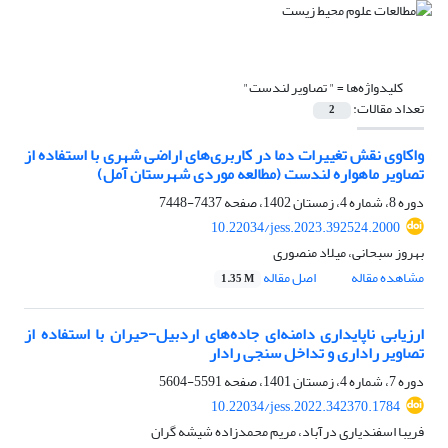
کلیدواژه‌ها =
" تصاویر لندست"
تعداد مقالات:
2
واکاوی نقش تغییرات دما در کاربری‌های اراضی شهری با استفاده از
تصاویر ماهواره لندست (مطالعه موردی شهرستان آمل)
دوره 8، شماره 4، زمستان 1402، صفحه
7437-7448
10.22034/jess.2023.392524.2000
بهروز سبحانی، میلاد منصوری
مشاهده مقاله
اصل مقاله
1.35 M
ارزیابی ناپایداری دامنه‌ای جاده‌های اردبیل-حیران با استفاده از
تصاویر راداری و تداخل سنجی رادار
دوره 7، شماره 4، زمستان 1401، صفحه
5591-5604
10.22034/jess.2022.342370.1784
فریبا اسفندیاری درآباد، مریم محمدزاده شیشه گران