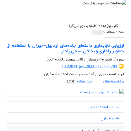
کلیدواژه‌ها =
"طبقه بندی شی‌گرا"
تعداد مقالات:
1
ارزیابی ناپایداری دامنه‌ای جاده‌های اردبیل-حیران با استفاده از
تصاویر راداری و تداخل سنجی رادار
دوره 7، شماره 4، زمستان 1401، صفحه
5591-5604
10.22034/jess.2022.342370.1784
فریبا اسفندیاری درآباد، مریم محمدزاده شیشه گران
مشاهده مقاله
اصل مقاله
1.7 M
مقالات آماده انتشار
شماره جاری
شماره‌های پیشین نشریه