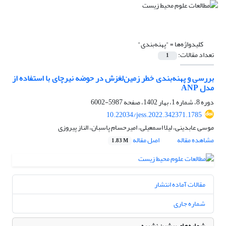
کلیدواژه‌ها =
"پهنه‌بندی"
تعداد مقالات:
1
بررسی و پهنه‌بندی خطر زمین‌لغزش در حوضه نیرچای با استفاده از
مدل ANP
دوره 8، شماره 1، بهار 1402، صفحه
5987-6002
10.22034/jess.2022.342371.1785
موسی عابدینی، لیلا اسمعیلی، امیرحسام پاسبان، الناز پیروزی
مشاهده مقاله
اصل مقاله
1.83 M
مقالات آماده انتشار
شماره جاری
شماره‌های پیشین نشریه