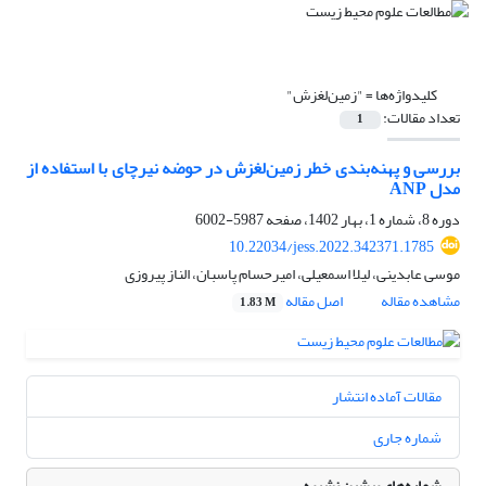
کلیدواژه‌ها =
"زمین‌لغزش"
تعداد مقالات:
1
بررسی و پهنه‌بندی خطر زمین‌لغزش در حوضه نیرچای با استفاده از
مدل ANP
دوره 8، شماره 1، بهار 1402، صفحه
5987-6002
10.22034/jess.2022.342371.1785
موسی عابدینی، لیلا اسمعیلی، امیرحسام پاسبان، الناز پیروزی
مشاهده مقاله
اصل مقاله
1.83 M
مقالات آماده انتشار
شماره جاری
شماره‌های پیشین نشریه