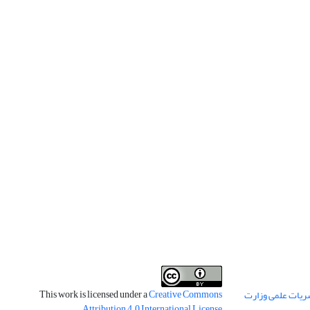
This work is licensed under a
Creative Commons
ریات علمی وزارت
.
Attribution 4.0 International License