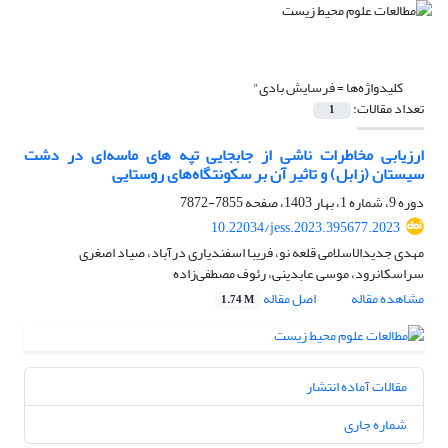
کلیدواژه‌ها =
فرسایش بادی"
تعداد مقالات:
1
ارزیابی مخاطرات ناشی از جابجایی تپه های ماسه‌ای در دشت
سیستان (زابل) و تاثیر آن بر سکونتگاه‌های روستایی
دوره 9، شماره 1، بهار 1403، صفحه
7855-7872
10.22034/jess.2023.395677.2023
مهدی جدیدالاسلامی قلعه نو، فریبا اسفندیاری درآباد، صیاد اصغری
سراسکانرود، موسی عابدینی، رئوف مصطفی‌زاده
مشاهده مقاله
اصل مقاله
1.74 M
مقالات آماده انتشار
شماره جاری