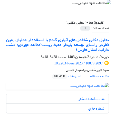
کلیدواژه‌ها =
" تحلیل مکانی "
تعداد مقالات:
1
تحلیل مکانی شاخص های آبیاری گندم با استفاده از مدلهای زمین
آماردر راستای توسعه پایدار محیط زیست(مطالعه موردی: دشت
داراب – استان فارس)
دوره 9، شماره 2، تابستان 1403، صفحه
8428-8418
10.22034/jess.2023.410079.2097
سید امیر شمس نیا، مهناز حسنی
مشاهده مقاله
اصل مقاله
782.45 K
مقالات آماده انتشار
شماره جاری