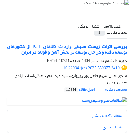
کلیدواژه‌ها =
انتشار آلودگی
تعداد مقالات:
1
بررسی اثرات زیست محیطی واردات کالاهای ICT از کشورهای
توسعه یافته و در حال توسعه بر بخش آهن و فولاد در ایران
دوره 10، شماره 3، پاییز 1404، صفحه
10734-10754
10.22034/jess.2025.550377.2410
مهدی نجاتی، مریم حاجی پور اپورواری، سید عبدالمجید جلائی اسفندآبادی،
مجتبی بهمنی
مشاهده مقاله
اصل مقاله
1.59 M
مقالات آماده انتشار
شماره جاری