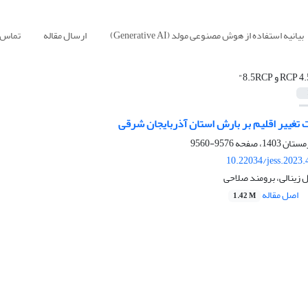
بیانیه استفاده از هوش مصنوعی مولد (Generative AI)
ارسال مقاله
تماس ب
RCP 4 و 8.5RCP"
 تغییر اقلیم بر بارش استان آذربایجان شرقی
9576-9560
10.22034/jess.2023
 زینالی، برومند صلاحی
اصل مقاله
1.42 M