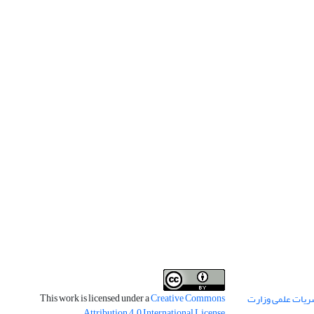
This work is licensed under a
Creative Commons
ریات علمی وزارت
.
Attribution 4.0 International License