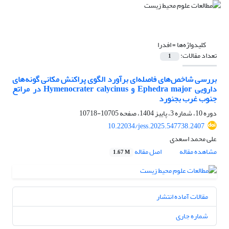
کلیدواژه‌ها =
افدرا
تعداد مقالات:
1
بررسی شاخص‌های فاصله‌ای برآورد الگوی پراکنش مکانی گونه‌های
دارویی Ephedra major و Hymenocrater calycinus در مراتع
جنوب غرب بجنورد
دوره 10، شماره 3، پاییز 1404، صفحه
10705-10718
10.22034/jess.2025.547738.2407
علی محمد اسعدی
مشاهده مقاله
اصل مقاله
1.67 M
مقالات آماده انتشار
شماره جاری