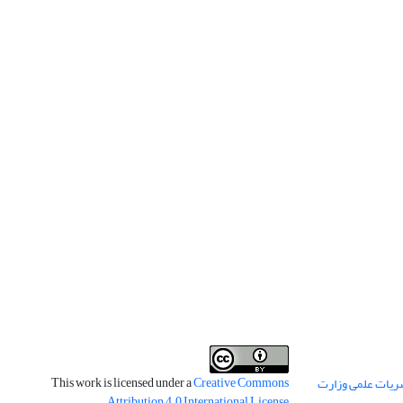
This work is licensed under a
Creative Commons
ریات علمی وزارت
.
Attribution 4.0 International License