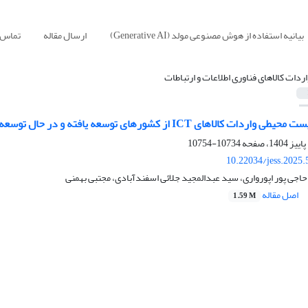
بیانیه استفاده از هوش مصنوعی مولد (Generative AI)
ارسال مقاله
تماس ب
اردات کالاهای فناوری اطلاعات و ارتباطات
IC از کشورهای توسعه یافته و در حال توسعه بر بخش آهن و فولاد در ایران
10734-10754
10.22034/jess.2025
حاجی پور اپورواری، سید عبدالمجید جلائی اسفندآبادی، مجتبی بهمنی
اصل مقاله
1.59 M