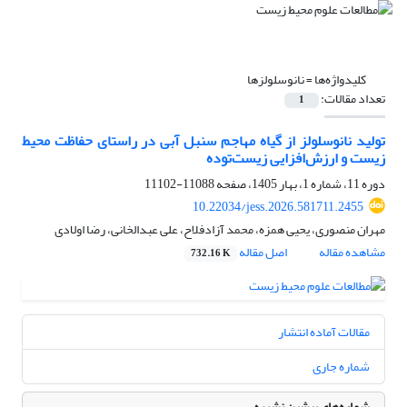
کلیدواژه‌ها =
نانوسلولزها
تعداد مقالات:
1
تولید نانوسلولز از گیاه مهاجم سنبل آبی در راستای حفاظت محیط
زیست و ارزش‌افزایی زیست‌توده
دوره 11، شماره 1، بهار 1405، صفحه
11088-11102
10.22034/jess.2026.581711.2455
مهران منصوری، یحیی همزه، محمد آزادفلاح، علی عبدالخانی، رضا اولادی
مشاهده مقاله
اصل مقاله
732.16 K
مقالات آماده انتشار
شماره جاری
شماره‌های پیشین نشریه