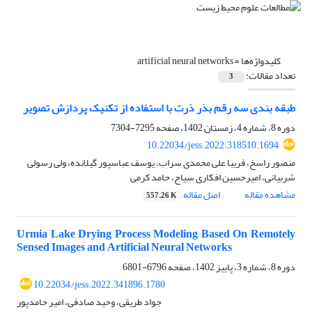
کلیدواژه‌ها =
artificial neural networks
تعداد مقالات:
3
طبقه بندی سه رقم بذر ذرت با استفاده از تکنیک پردازش تصویر
دوره 8، شماره 4، زمستان 1402، صفحه
7295-7304
10.22034/jess.2022.318510.1694
منصور راسخ، فریبا علی محمدی سراب، یوسف عباسپور گیلانده، ولی رسولی
شربیانی، امیرحسین افکاری سیاح، حامد کرمی
مشاهده مقاله
اصل مقاله
557.26 K
Urmia Lake Drying Process Modeling Based On Remotely
Sensed Images and Artificial Neural Networks
دوره 8، شماره 3، پاییز 1402، صفحه
6796-6801
10.22034/jess.2022.341896.1780
جواد طریقی، وحید صادقی، امیر حامدپور