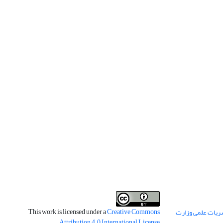
This work is licensed under a
Creative Commons
ریات علمی وزارت
.
Attribution 4.0 International License