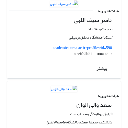
هیات تحریریه
ناصر سیف اللهی
مدیریت و اقتصاد
استاد/دانشگاه محقق اردبیلی
academics.uma.ac.ir/profiles?id=590
uma.ac.ir
n.seifollahi
بیشتر
هیات تحریریه
سعد والی الوان
اکولوژِی و الودگی محیط زیست
دانشکده محیط زیست، دانشگاه قاسم الخضرا