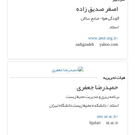
اصغر صدیق زاده
آلودگی هوا- منابع ساکن
استاد
www.aeoi.org.ir/
yahoo.com
sadigzadeh
هیات تحریریه
حمیدرضا جعفری
برنامه ریزی و مدیریت محیط زیست
استاد / دانشکده محیط زیست دانشگاه تهران
env.ut.ac.ir/
ut.ac.ir
hjafari