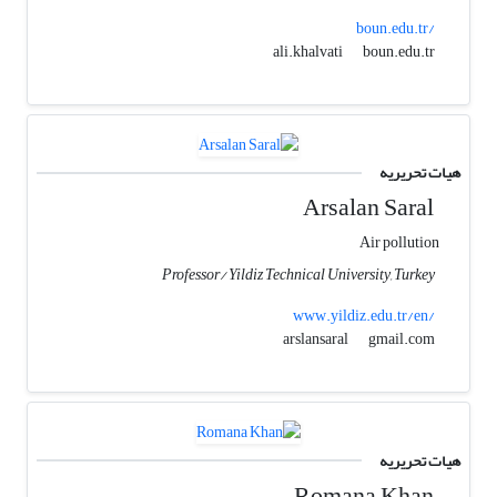
boun.edu.tr/
boun.edu.tr
ali.khalvati
هیات تحریریه
Arsalan Saral
Air pollution
Professor/ Yildiz Technical University, Turkey
www.yildiz.edu.tr/en/
gmail.com
arslansaral
هیات تحریریه
Romana Khan