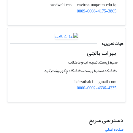
environ.uoqasim.edu.iq
saadwali.eco
0009-0008-4175-3865
هیات تحریریه
بهزات بالجی
محیط زیست، تصیه آب و فاضلاب
دانشکده محیط زیست، دانشگاه چکورووا، ترکیه
gmail.com
behzatbalci
0000-0002-4636-4235
دسترسی سریع
صفحه اصلی