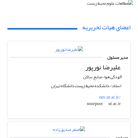
اعضای هیات تحریریه
مدیر مسئول
علیرضا نورپور
آلودگی هوا-منابع ساکن
استاد/ دانشکده محیط زیست دانشگاه تهران
env.ut.ac.ir/
ut.ac.ir
noorpoor
سردبیر