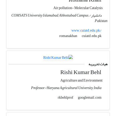
Air pollution- Molecular Catalysis
دانشیار / COMSATS University Islamabad, Abbottabad Campus,
Pakistan
www.cuiatd.edu.pk/
cuiatd.edu.pk
romanakhan
هیات تحریریه
Rishi Kumar Behl
Agriculture and Environment
Professor/ Haryana Agricultural University, India
googlemail.com
rkbehlprof