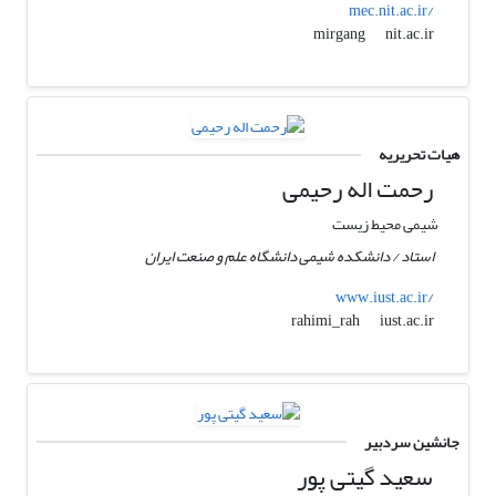
mec.nit.ac.ir/
nit.ac.ir
mirgang
هیات تحریریه
رحمت اله رحیمی
شیمی محیط زیست
استاد / دانشکده شیمی دانشگاه علم و صنعت ایران
www.iust.ac.ir/
iust.ac.ir
rahimi_rah
جانشین سردبیر
سعید گیتی پور