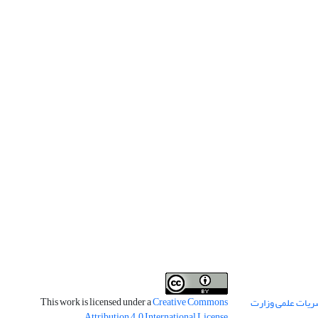
This work is licensed under a
Creative Commons
ریات علمی وزارت
.
Attribution 4.0 International License