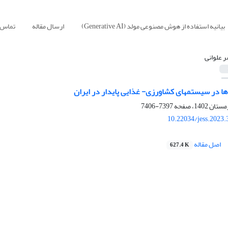
بیانیه استفاده از هوش مصنوعی مولد (Generative AI)
ارسال مقاله
تماس ب
ر علوانی
ها در سیستم‏های کشاورزی- غذایی پایدار در ایران
7397-7406
10.22034/jess.2023
اصل مقاله
627.4 K