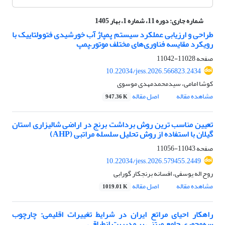
شماره جاری:
دوره 11، شماره 1، بهار 1405
طراحی و ارزیابی عملکرد سیستم پمپاژ آب خورشیدی ﻓﺘﻮﻭﻟﺘﺎییک با
رویکرد مقایسه فناوری‌های مختلف موتور–پمپ
صفحه
11028-11042
10.22034/jess.2026.566823.2434
کوشا امامی، سیدمحمدمهدی موسوی
مشاهده مقاله
اصل مقاله
947.36 K
تعیین مناسب ترین روش برداشت برنج در اراضی شالیزاری استان
گیلان با استفاده از روش تحلیل سلسله مراتبی (AHP)
صفحه
11043-11056
10.22034/jess.2026.579455.2449
روح اله یوسفی، افسانه برنجکار گورابی
مشاهده مقاله
اصل مقاله
1019.01 K
راهکار احیای مراتع ایران در شرایط تغییرات اقلیمی: چارچوب
سه‌محوری جامع مبتنی بر مدیریت انطباقی