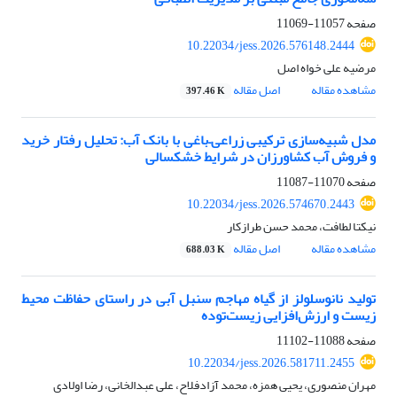
صفحه
11057-11069
10.22034/jess.2026.576148.2444
مرضیه علی خواه اصل
مشاهده مقاله
اصل مقاله
397.46 K
مدل شبیه‌سازی ترکیبی زراعی–باغی با بانک آب: تحلیل رفتار خرید
و فروش آب کشاورزان در شرایط خشکسالی
صفحه
11070-11087
10.22034/jess.2026.574670.2443
نیکتا لطافت، محمد حسن طرازکار
مشاهده مقاله
اصل مقاله
688.03 K
تولید نانوسلولز از گیاه مهاجم سنبل آبی در راستای حفاظت محیط
زیست و ارزش‌افزایی زیست‌توده
صفحه
11088-11102
10.22034/jess.2026.581711.2455
مهران منصوری، یحیی همزه، محمد آزادفلاح، علی عبدالخانی، رضا اولادی