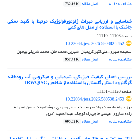
مشاهده مقاله
اصل مقاله
732.16 K
شناسایی و ارزیابی میراث ژئومورفولوژیک مرتبط با گنبد نمکی
جاشک با استفاده از مدل های کمی
صفحه
11103-11119
10.22034/jess.2026.580382.2452
سعیده منبری، علی اکبر کریمیان، شیرین محمدخان، محمد شریفی پیچون
مشاهده مقاله
اصل مقاله
957.41 K
بررسی فصلی کیفیت فیزیکی، شیمیایی و میکروبی آب رودخانه
گرگانرود استان گلستان با استفاده از شاخص IRWQISC
صفحه
11120-11131
10.22034/jess.2026.580538.2453
بهزاد رهنما، سیدجواد میرمحمد حسینی، مهدی خوشناموند، حسن نصراله
زاده ساروی، عیسی حاجی رادکوچک، عبدالحمید آذری
مشاهده مقاله
اصل مقاله
605.02 K
الکتروفیتوترمیم خاک‌های آلوده به فلزات سنگین با استفاده از