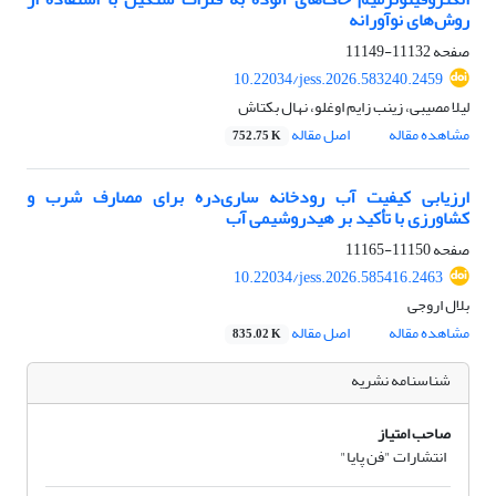
روش‌های نوآورانه
صفحه
11132-11149
10.22034/jess.2026.583240.2459
لیلا مصیبی، زینب زایم اوغلو، نهال بکتاش
مشاهده مقاله
اصل مقاله
752.75 K
ارزیابی کیفیت آب رودخانه ساری‌دره برای مصارف شرب و
کشاورزی با تأکید بر هیدروشیمی آب
صفحه
11150-11165
10.22034/jess.2026.585416.2463
بلال اروجی
مشاهده مقاله
اصل مقاله
835.02 K
شناسنامه نشریه
صاحب امتیاز
انتشارات "فن پایا"