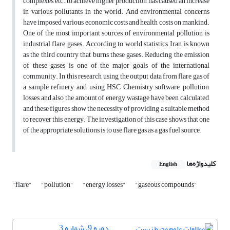
complexes, etc., to achieve higher production, has caused an increase
in various pollutants in the world. And environmental concerns
have imposed various economic costs and health costs on mankind.
One of the most important sources of environmental pollution is
industrial flare gases. According to world statistics, Iran is known
as the third country that burns these gases. Reducing the emission
of these gases is one of the major goals of the international
community. In this research, using the output data from flare gas of
a sample refinery and using HSC Chemistry software, pollution,
losses and also the amount of energy wastage have been calculated,
and these figures show the necessity of providing a suitable method
to recover this energy. The investigation of this case shows that one
of the appropriate solutions is to use flare gas as a gas fuel source.
کلیدواژه‌ها
English
"flare"
"pollution"
"energy losses"
"gaseous compounds"
دوره 9، شماره 3