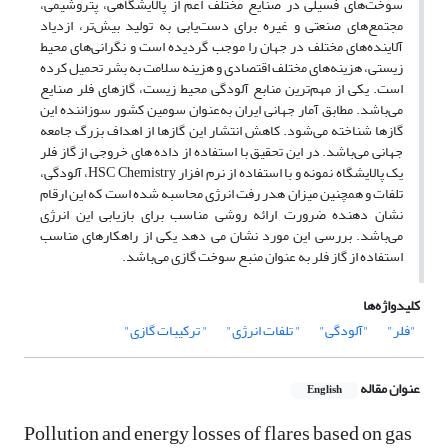
سوخت‌های فسیلی در صنایع مختلف اعم از پالایشگاهی، پتروشیمی،
مجتمع‌های صنعتی و غیره برای دست‌یابی به تولید بیش‌تر، ازدیاد
آلاینده‌های مختلف در جهان را موجب گردیده است و نگرانی‌های محیط
زیستی، هزینه‌های مختلف اقتصادی و هزینه سلامت به بشر تحمیل کرده
است. یکی از مهم‌ترین منابع آلودگی محیط زیست، گازهای فلر صنایع
می‌باشد. مطابق آمار جهانی ایران به‌عنوان سومین کشور سوزاننده این
گازها شناخته می‌شود. کاهش انتشار این گازها از اهداف بزرگ جامعه
جهانی می‌باشد. در این تحقیق با استفاده از داده های خروجی از گاز فلر
یک پالایشگاه نمونه و با استفاده از نرم افزار HSC Chemistry، آلودگی،
تلفات و همچنین میزان هدر رفت انرژی محاسبه شده است که این ارقام
نشان دهنده ضرورت ارائه روشی مناسب برای بازیابی این انرژی
می‌باشد. بررسی این مورد نشان می دهد یکی از راهکارهای مناسب
استفاده از گاز فلر به عنوان منبع سوخت گازی می‌باشد.
کلیدواژه‌ها
"فلر"
"آلودگی"
" تلفات انرژی"
" ترکیبات گازی"
عنوان مقاله
English
Pollution and energy losses of flares based on gas