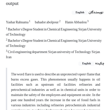
output
نویسندگان
English
1
2
3
Yashar Rahnama
bahador abolpour
Hanie Abbaslou
1
Bachelor's Degree Student in Chemical Engineering, Sirjan University
of Technology
2
Bachelor's Degree Student in Chemical Engineering, Sirjan University
of Technology
3
Civil engineering department, Sirjan university of Technology, Sirjan,
Iran
چکیده
English
The word flare is used to describe an unprotected (open) flame that
burns excess gases. This phenomenon usually happens in oil
facilities such as upstream oil facilities, refineries and
petrochemical industries, as well as in chemical units in order to
maintain the safety of the employees and equipment on site. In the
past one hundred years, the increase in the use of fossil fuels in
various industries, including refineries, petrochemicals, industrial