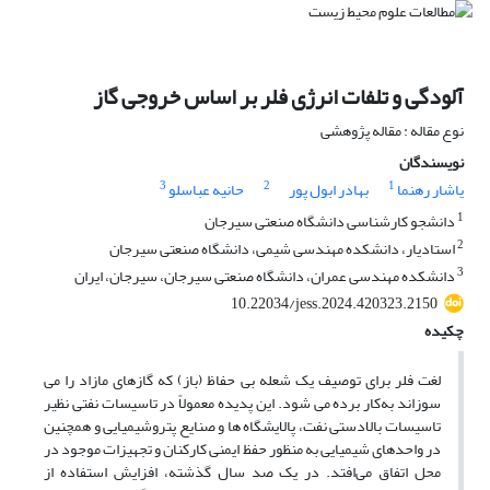
آلودگی و تلفات انرژی فلر بر اساس خروجی گاز
نوع مقاله : مقاله پژوهشی
نویسندگان
3
2
1
یاشار رهنما
بهادر ابول پور
حانیه عباسلو
1
دانشجو کارشناسی دانشگاه صنعتی سیرجان
2
استادیار، دانشکده مهندسی شیمی، دانشگاه صنعتی سیرجان
3
دانشکده مهندسی عمران، دانشگاه صنعتی سیرجان، سیرجان، ایران
10.22034/jess.2024.420323.2150
چکیده
لغت فلر برای توصیف یک شعله بی حفاظ (باز) که گازهای مازاد را می
سوزاند به‌کار برده می شود. این پدیده معمولاً در تاسیسات نفتی نظیر
تاسیسات بالادستی نفت، پالایشگاه ها و صنایع پتروشیمیایی و همچنین
در واحدهای شیمیایی به منظور حفظ ایمنی کارکنان و تجهیزات موجود در
محل اتفاق می‌افتد. در یک‌ صد سال گذشته، افزایش استفاده از