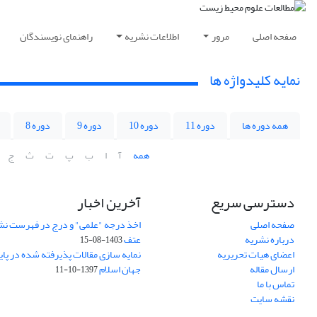
صفحه اصلی
مرور
اطلاعات نشریه
راهنمای نویسندگان
نمایه کلیدواژه ها
همه دوره ها
دوره 11
دوره 10
دوره 9
دوره 8
همه
آ
ا
ب
پ
ت
ث
ج
دسترسی سریع
آخرین اخبار
صفحه اصلی
اخذ درجه "علمی" و درج در فهرست نش
درباره نشریه
عتف
1403-08-15
اعضای هیات تحریریه
نمایه سازی مقالات پذیرفته شده در پای
ارسال مقاله
جهان اسلام
1397-10-11
تماس با ما
نقشه سایت