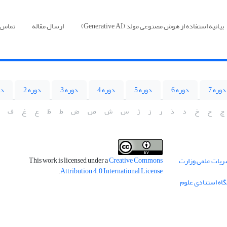
بیانیه استفاده از هوش مصنوعی مولد (Generative AI)
ارسال مقاله
تماس ب
دوره 7
دوره 6
دوره 5
دوره 4
دوره 3
دوره 2
دو
چ
ح
خ
د
ذ
ر
ز
ژ
س
ش
ص
ض
ط
ظ
ع
غ
ف
This work is licensed under a
Creative Commons
ریات علمی وزارت
.
Attribution 4.0 International License
گاه استنادی علوم