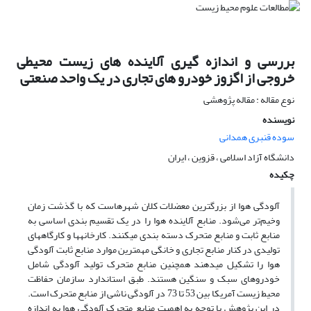
بررسی و اندازه گیری آلاینده های زیست محیطی
خروجی از اگزوز خودرو های تجاری در یک واحد صنعتی
نوع مقاله : مقاله پژوهشی
نویسنده
سوده قنبری همدانی
دانشگاه آزاد اسلامی ، قزوین ، ایران
چکیده
آلودگی هوا از بزرگترین معضلات کلان شهرهاست که با گذشت زمان
وخیم‌تر می‌شود. منابع آلاینده هوا را در یک تقسیم بندی اساسی به
منابع ثابت و منابع متحرک دسته بندی می­کنند. کارخانه­ها و کارگاه­های
تولیدی در کنار منابع تجاری و خانگی مهمترین موارد منابع ثابت آلودگی
هوا را تشکیل می­دهند همچنین منابع متحرک تولید آلودگی شامل
خودروهای سبک و سنگین هستند. طبق استاندارد سازمان حفاظت
محیط زیست آمریکا بین 53 تا 73 در آلودگی ناشی از منابع متحرک است.
در این پژوهش با توجه به اهمیت منابع متحرک آلودگی هوا به اندازه