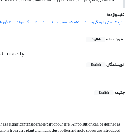
در همبستگی نتایج پیش بینی نسبت به روش شبکه عصبی مصنوعی ارائه داد. خطای MSE ۰۰۱/۰ (در مقیاس ۱-۰) و ضریب همبستگی R، به مقدار ۹۱/۰ در پیش بینی مشاهد
کلیدواژه‌ها
" پیش بینی آلودگی هوا "
"شبکه عصبی مصنوعی"
"آلودگی هوا"
"الگوری
عنوان مقاله
English
Urmia city
نویسندگان
English
چکیده
English
r as a significant inseparable part of our life. Air pollution can be defined as
ssions from cars, plant chemicals, dust, pollen and mold spores are introduced