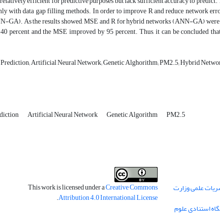
relatively efficient for predictive purposes but lack sufficient accuracy to pred
nly with data gap filling methods. In order to improve R and reduce network erro
-GA). As the results showed, MSE and R for hybrid networks (ANN-GA) were 
 40 percent and the MSE improved by 95 percent. Thus, it can be concluded tha
n Prediction; Artificial Neural Network; Genetic Alghorithm; PM2.5; Hybrid Netwo
ediction
Artificial Neural Network
Genetic Algorithm
PM2.5
This work is licensed under a
Creative Commons
ریات علمی وزارت
.
Attribution 4.0 International License
گاه استنادی علوم