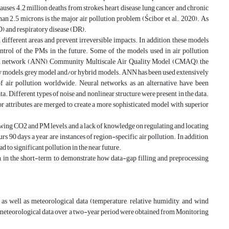
uses 4.2 million deaths from strokes, heart disease, lung cancer and chronic
than 2.5 microns is the major air pollution problem (Ścibor et al., 2020). As
) and respiratory disease (DR).
 different areas and prevent irreversible impacts. In addition, these models
ntrol of the PMs in the future. Some of the models used in air pollution
ural network (ANN), Community Multiscale Air Quality Model (CMAQ), the
odels, grey model and/or hybrid models. ANN has been used extensively
of air pollution worldwide. Neural networks, as an alternative, have been
ta. Different types of noise and nonlinear structure were present in the data.
 attributes are merged to create a more sophisticated model with superior
growing CO2 and PM levels, and a lack of knowledge on regulating and locating
rs 90 days a year, are instances of region-specific air pollution. In addition,
ad to significant pollution in the near future.
, in the short-term to demonstrate how data-gap filling and preprocessing
 as well as meteorological data (temperature, relative humidity, and wind
nd meteorological data over a two-year period were obtained from Monitoring