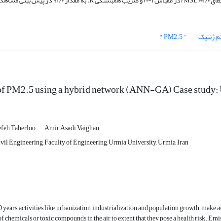
ه گردید.
تم ژنتیک"
" PM2.5 "
of PM2.5 using a hybrid network (ANN-GA) Case study: 
feh Taherloo
Amir Asadi Vaighan
vil Engineering, Faculty of Engineering, Urmia University, Urmia, Iran
0 years, activities like urbanization, industrialization and population growth, make ai
of chemicals or toxic compounds in the air to extent that they pose a health risk. Emi