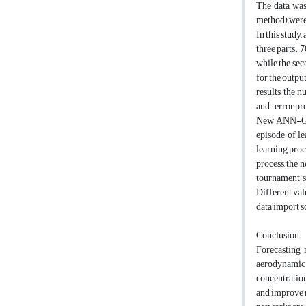
The data wa
method) were 
In this study
three parts. 
while the sec
for the outpu
results, the 
and-error pr
New ANN-GA ne
episode of le
learning proc
process, the 
tournament s
Different val
data import s
Conclusion
Forecasting 
aerodynamic 
concentratio
and improve n