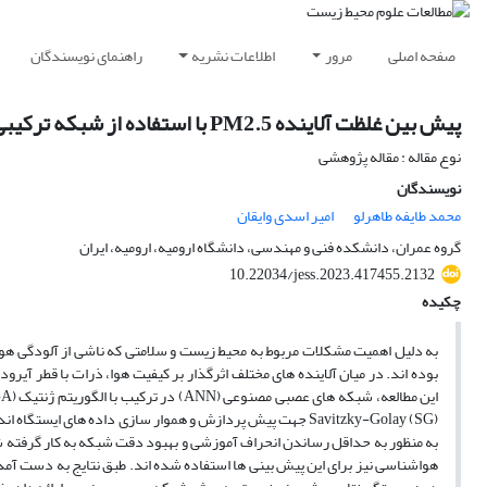
صفحه اصلی
مرور
اطلاعات نشریه
راهنمای نویسندگان
پیش بین غلظت آلاینده PM2.5 با استفاده از شبکه ترکیبی (ANN-GA) مطالعه موردی : شهر ارومیه
نوع مقاله : مقاله پژوهشی
نویسندگان
محمد طایفه طاهرلو
امیر اسدی وایقان
گروه عمران، دانشکده فنی و مهندسی، دانشگاه ارومیه، ارومیه، ایران
10.22034/jess.2023.417455.2132
چکیده
به دلیل اهمیت مشکلات مربوط به محیط زیست و سلامتی که ناشی از آلودگی هوا 