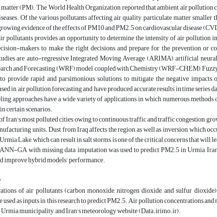
e matter (PM). The World Health Organization reported that ambient air pollution ca
iseases. Of the various pollutants affecting air quality, particulate matter smaller 
s growing evidence of the effects of PM10 and PM2.5 on cardiovascular disease (CVD
ir pollutants provides an opportunity to determine the intensity of air pollution in
ecision-makers to make the right decisions and prepare for the prevention or co
studies are auto-regressive Integrated Moving Average (ARIMA), artificial ne
arch and Forecasting (WRF) model coupled with Chemistry (WRF-CHEM), Fuzzy m
s to provide rapid and parsimonious solutions to mitigate the negative impacts 
used in air pollution forecasting and have produced accurate results in time series da
ing approaches have a wide variety of applications in which numerous methods or
n certain scenarios.
of Iran's most polluted cities, owing to continuous traffic and traffic congestion, 
nufacturing units. Dust from Iraq affects the region, as well as inversion, which occu
Urmia Lake, which can result in salt storms, is one of the critical concerns that will le
y, ANN-GA with missing data imputation was used to predict PM2.5 in Urmia, Iran
d improve hybrid models' performance.
y
ations of air pollutants (carbon monoxide, nitrogen dioxide, and sulfur dioxide)
e used as inputs in this research to predict PM2.5. Air pollution concentrations a
, Urmia municipality, and Iran's meteorology website (Data.irimo.ir).