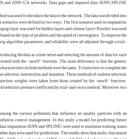
the ANN and ANN-GA networks. Data gaps and imputed data (KNN/SPLINE
thod was used to introduce the data to the network. The data was divided into
port scenarios were defined in two ways. The first scenario used no imputation,
sig) layer was used for hidden layers, and a linear layer (Purelin) was used
based on the type of problem and the speed of convergence. To improve the
rg algorithm parameters, and reliability were all adjusted through a trial-
ducing the data as a time series and selecting the amount of data for each
created with the "newff" function. The main difference is that the genetic
r characteristics in both methods were the same. To learn how to complete the
n, selection, intersection, and mutation. Three methods of roulette selection,
function, weights were taken from those created by the "newff" function.
nd selection pressure coefficient by trial-and-error method. Moreover, two
ong the various pollutants that influence air quality, particles with an
ollution control management. In this study, a model for predicting future
ata imputation (KNN and SPLINE) were used to minimize training issues
er data were used for predictions. The results show that multi-line neural