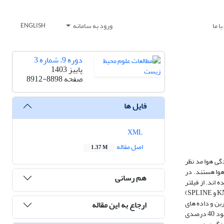
ا ما
ورود به سامانه
ENGLISH
دوره 9، شماره 3
پاییز 1403
صفحه
8912-8898
فایل ها
XML
اصل مقاله
1.37 M
گی هوا مد نظر
لی در مدیریت کنترل آلودگی هوا هستند. در
هم رسانی
ر ارومیه، استفاده شده اند. از فیلتر
Savitzky-Golay (SG) جهت پیش پردازش و هموار سازی داده های ایستگاه انداز ه گیری ذرات PM2.5 استفاده گردید. دو روش پرکردن شکاف داده ها (روش های KNN و SPLINE)
ید گوگرد ، مونوکسید کربن و داده های
ارجاع به این مقاله
هواشناسی نیز برای این پیش بینی ها استفاده شده اند. طبق نتایج به دست آمده، روش ANN-GA (ترکیب روش های شبکه عصبی مصنوعی و الگوریتم ژنتیک)، یک بهبود 40 درصدی