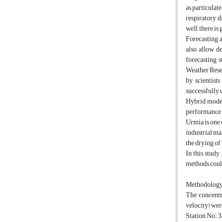
as particulat
respiratory d
well, there i
Forecasting a
also allow d
forecasting 
Weather Rese
by scientist
successfully 
Hybrid model
performance i
Urmia is one 
industrial ma
the drying of 
In this stud
methods coul
Methodolog
The concentr
velocity) wer
Station No. 3