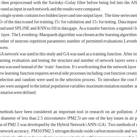
s then preprocessed with the Savitsky-Golay filter before being fed into 
used as input in each network, and the results were compared.
, a single system contains two hidden layers and one output layer. The time series me
70% of the data is used for training, 15% for validation, and 15% for testing. Data im
ond used SPLINE and KNN to fill in data gaps. As a transfer function, a sigmoid (log
t layer. The Levenberg-Marquardt algorithm was chosen as the learning algorithm 
number of neurons, repetition parameters, number of permitted evaluations, Levenbe
ocess.
twork was used in this study and GA was used as a training function. After intro
arning, evaluation, and testing, the structure and number of network layers were 
ess was used instead of the "train" function. It's worth noting that the network laye
new learning function requires several side processes, including cost function creatio
election and random were used in the selection process. To introduce the cost 
ues were assigned to the initial population variables, maximum mutation number, a
cenarios were defined.
methods have been considered an important tool in research on air pollution. Am
diameter of less than 2.5 micrometers (PM2.5) are one of the key issues in air p
ns of PM2.5 was developed by the Hybrid Network (ANN-GA). Two methods of d
etwork accuracy. PM10, PM2.5, nitrogen dioxide, oxide, carbon monoxide, and weath