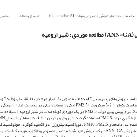
بیانیه استفاده از هوش مصنوعی مولد (Generative AI)
ارسال مقاله
تماس ب
است، روش های پیش بینی آلاینده ها به عنوان یک ابزار مهم در تحقیقات مربوط به آلود
بوده اند. در میان آلاینده های مختلف اثرگذار بر کیفیت هوا، ذرات با قطر آیرودینامیکی کمتر از 5/2 میکرومتر (PM2.5) یکی از مسائل اص
این مطالعه، شبکه های عصبی مصنوعی (ANN) در ترکیب با الگوریتم ژنتیک (GA)، برای پیش بینی ذرات PM2.5 در یک دوره ی کوتاه مدت در شه
به منظور به حداقل رساندن انحراف آموزشی و بهبود دقت شبکه به کار گرفته شده اند. داده‌های PM10، PM2.5 ، دی اکسید نیتروژن، دی اکس