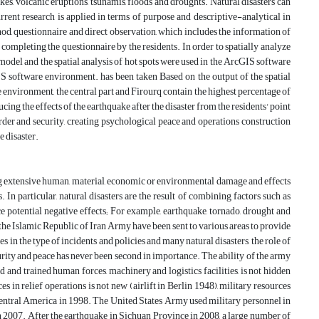
kes, volcanic eruptions, tsunamis, floods and droughts. Natural disasters can
rent research is applied in terms of purpose and descriptive-analytical in
, questionnaire and direct observation, which includes the information of
completing the questionnaire by the residents. In order to spatially analyze
 model and the spatial analysis of hot spots were used in the ArcGIS software
SS software environment. has been taken Based on the output of the spatial
 environment, the central part and Firourq contain the highest percentage of
ucing the effects of the earthquake after the disaster from the residents' point
g order and security, creating psychological peace and operations construction
e disaster.
ding extensive human, material, economic or environmental damage and effects
 In particular, natural disasters are the result of combining factors such as
ce potential negative effects; For example, earthquake, tornado, drought and
 the Islamic Republic of Iran Army have been sent to various areas to provide
es in the type of incidents and policies and many natural disasters, the role of
urity and peace has never been second in importance. The ability of the army
d and trained human forces, machinery and logistics facilities, is not hidden
in relief operations is not new (airlift in Berlin 1948), military resources
Central America in 1998. The United States Army used military personnel in
n 2007. After the earthquake in Sichuan Province in 2008, a large number of