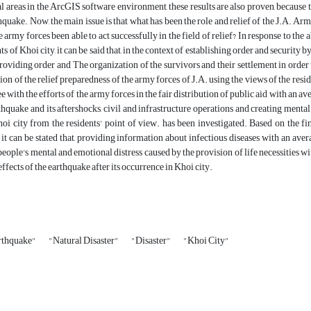
 areas in the ArcGIS software environment, these results are also proven, because t
uake. Now, the main issue is that what has been the role and relief of the J.A. Army 
e army forces been able to act successfully in the field of relief? In response to th
ts of Khoi city, it can be said that, in the context of establishing order and security by
roviding order and The organization of the survivors and their settlement in order t
tion of the relief preparedness of the army forces of J.A. using the views of the resi
e with the efforts of the army forces in the fair distribution of public aid with an av
thquake and its aftershocks, civil and infrastructure operations and creating mental
hoi city from the residents' point of view. has been investigated. Based on the f
it can be stated that, providing information about infectious diseases with an avera
people's mental and emotional distress caused by the provision of life necessities wi
ffects of the earthquake after its occurrence in Khoi city.
rthquake"
"Natural Disaster"
"Disaster"
"Khoi City"