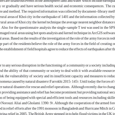
ters are disastrous events in the atmosphere, land and water, which include earthqua
y or gradually and have serious health, social and economic consequences. The cur
re and method. The required information was collected by document-library method
ural areas of Khoi city in the earthquake of 1401 and the information collected by 
ural areas of Khoi city, the kernel technique, the average nearest neighbor distance
Also, for the questionnaire analysis, the single-sample T test was used in the SP
amaged rural areas using hot spots analysis and kernel technique in ArcGIS software
areas. Based on the results of the investigation of the role of the army forces in red
rge part of the residents believe the role of the army forces in the field of creatin
he establishment of field hospitals agree to reduce the effects of earthquakes after th
er to any serious disruption in the functioning of a community or a society, inclu
nd the ability of that community or society to deal with it with available resources.
isk, the vulnerability of society and its insufficient capacity and measures to redu
nomena caused by natural disasters (Farrokhi, 2015: 145). Until today, the forces of
er natural disasters for rescue and relief operations. Although recently, due to chang
in providing assistance and relief has become prominent, but providing national sec
ms of being equipped with special and efficient tools and resources, including skille
Norouzi Aliai and Gholami, 1390: 9). Although the cooperation of the armed forces 
d in relief efforts after the 1991 monsoon in Bangladesh and Hurricane Mitch in 
rina relief in 2005. The British Army stepped in to help flood victims in the UK i