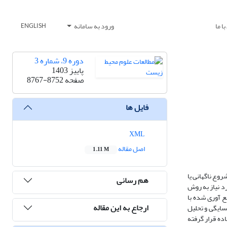
ا ما
ورود به سامانه
ENGLISH
دوره 9، شماره 3
پاییز 1403
صفحه
8767-8752
فایل ها
XML
اصل مقاله
1.11 M
وع ناگهانی یا
هم رسانی
د نیاز به روش
عات نقاط روستایی آسیب دیده شهرستان خوی در زلزله سال 1401 و اطلاعات جمع آوری شده با
ارجاع به این مقاله
سایگی و تحلیل
ت تحلیل‌های پرسشنامه‌ای از آزمون T تک نمونه‌ای در محیط نرم افزار SPSS مورد استفاده قرار گرفته