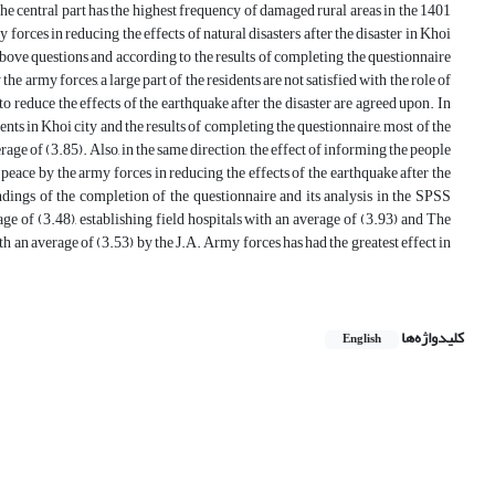
he central part has the highest frequency of damaged rural areas in the 1401
forces in reducing the effects of natural disasters after the disaster in Khoi
e above questions and according to the results of completing the questionnaire
 the army forces, a large part of the residents are not satisfied with the role of
o reduce the effects of the earthquake after the disaster are agreed upon. In
dents in Khoi city and the results of completing the questionnaire, most of the
erage of (3.85). Also, in the same direction, the effect of informing the people
 peace by the army forces in reducing the effects of the earthquake after the
indings of the completion of the questionnaire and its analysis in the SPSS
ge of (3.48), establishing field hospitals with an average of (3.93) and The
th an average of (3.53) by the J.A. Army forces has had the greatest effect in
کلیدواژه‌ها
English