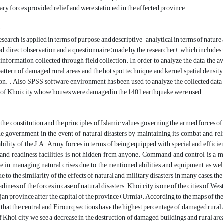
ary forces provided relief and were stationed in the affected province.
y
esearch is applied in terms of purpose and descriptive-analytical in terms of nat
d, direct observation and a questionnaire (made by the researcher). which includes 
information collected through field collection. In order to analyze the data, the 
pattern of damaged rural areas, and the hot spot technique and kernel spatial densit
ion. . Also, SPSS software environment has been used to analyze the collected data 
 of Khoi city whose houses were damaged in the 1401 earthquake were used.
the constitution and the principles of Islamic values governing the armed forces of t
he government in the event of natural disasters by maintaining its combat and relief
ility of the J.A. Army forces in terms of being equipped with special and efficien
s and readiness facilities, is not hidden from anyone. Command and control is a
e in managing natural crises due to the mentioned abilities and equipment, as we
 to the similarity of the effects of natural and military disasters in many cases, the
adiness of the forces in case of natural disasters. Khoi city is one of the cities of 
an province after the capital of the province (Urmia). According to the maps of the 
that the central and Firourq sections have the highest percentage of damaged rural
of Khoi city, we see a decrease in the destruction of damaged buildings and rural area