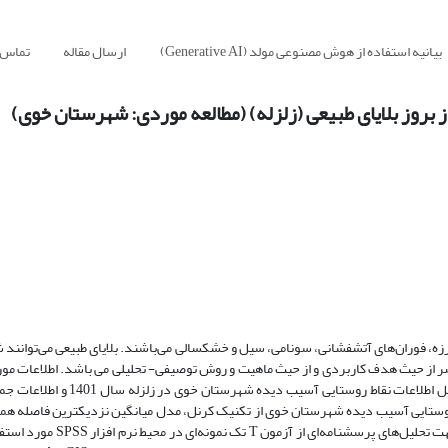
بیانیه استفاده از هوش مصنوعی مولد (Generative AI)
ارسال مقاله
تماس ب
روز بلایای طبیعی (زلزله) (مطالعه موردی: شهرستان خوی)
ه، فوران‌های آتشفشانی، سونامی، سیل و خشکسالی می‌باشند. بلایای طبیعی می‌توانند شر
از حیث هدف کاربردی و از حیث ماهیت و روش توصیفی- تحلیلی می باشد. اطلاعات مور
اسنادی- کتابخانه ای، پرسشنامه‌ای و مشاهده مستقیم جمع‌آوری شده که شامل اطلا
روستایی آسیب دیده شهرستان خوی از تکنیک کرنل، مدل میانگین نزدیکترین فاصله هم
فضایی لکه های داغ در محیط نرم افزار ArcGIS استفاده شده است همچنین جه