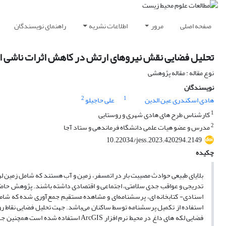
صفحه اصلی
مرور
اطلاعات نشریه
راهنمای نویسندگان
تحلیل فضایی نقش نیروهای ارتش در کاهش اثرات ناشی از ب
نوع مقاله : مقاله پژوهشی
نویسندگان
2
1
هادی اسکندری عین الدین
علی حاجیلو
1
کارشناس طرح های هادی شهری و روستایی
2
مدرس و عضو هیات علمی دانشگاه فرماندهی و ستاد آجا
10.22034/jess.2023.420294.2149
چکیده
بلایای طبیعی حوادث مصیبت بار در اتمسفر، زمین و آب هستند که شامل زمین لرز
تدریجی و عواقب جدی سلامتی، اجتماعی و اقتصادی داشته باشند. پژوهش حاضر 
استفاده از تکمیل پرسشنامه توسط ساکنان می‌باشد. جهت تحلیل فضایی نقاط 