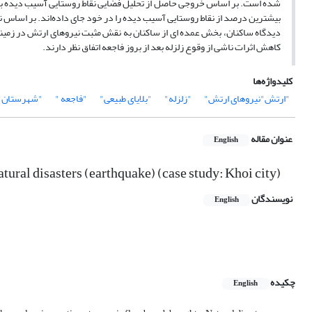
بیشترین درصد از نقاط روستایی آسیب دیده را در خود جای داده‌اند. بر اساس نت
دیدگاه ساکنان، بخش عمده ای از ساکنان به نقش مثبت نیروهای ارتش در زمینه ا
کاهش اثرات ناشی از وقوع زلزله بعد از بروز فاجعه اتفاق نظر دارند.
کلیدواژه‌ها
"ارتش"نیروهای ارتش"
"زلزله"
"بلایای طبیعی"
"فاجعه "
"شهرستان 
عنوان مقاله
English
natural disasters (earthquake) (case study: Khoi city)
نویسندگان
English
چکیده
English