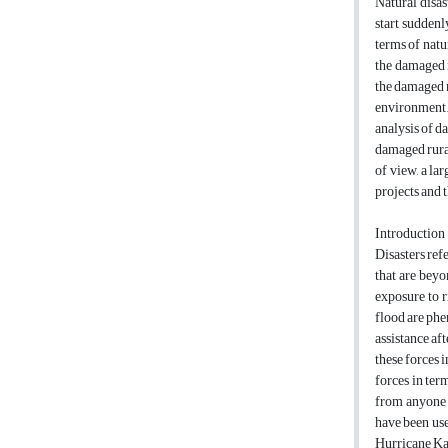
Natural disas
start suddenl
terms of natu
the damaged r
the damaged r
environment. 
analysis of d
damaged rural 
of view, a la
projects and t
Introduction
Disasters ref
that are beyo
exposure to r
flood are phe
assistance aft
these forces 
forces in ter
from anyone (
have been use
Hurricane Kat