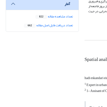
ب دیده با استفاده از تحلیل لکه های داغ و تخمین تراکم کرنل در محیط نرم افزار ArcGIS، بخش مرکزی و فیرورق
آمار
 بروز فاجعه از
صحرایی در جهت
تعداد مشاهده مقاله
822
تعداد دریافت فایل اصل مقاله
662
Spatial anal
hadi eskandari e
1
Expert in urban
2
1- Assisant of