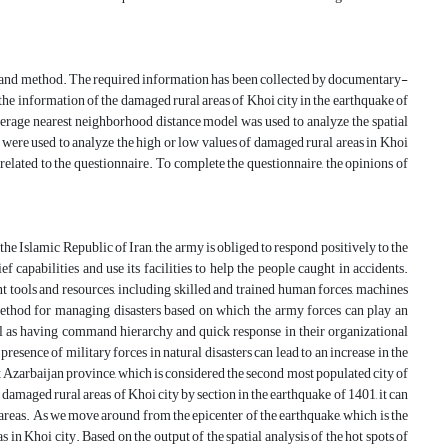
ure and method. The required information has been collected by documentary-
the information of the damaged rural areas of Khoi city in the earthquake of
average nearest neighborhood distance model was used to analyze the spatial
y were used to analyze the high or low values of damaged rural areas in Khoi
related to the questionnaire. To complete the questionnaire, the opinions of
he Islamic Republic of Iran, the army is obliged to respond positively to the
 capabilities and use its facilities to help the people caught in accidents.
t tools and resources, including skilled and trained human forces, machines
 method for managing disasters based on which the army forces can play an
ll as having command hierarchy and quick response in their organizational
 presence of military forces in natural disasters can lead to an increase in the
West Azarbaijan province, which is considered the second most populated city of
damaged rural areas of Khoi city by section in the earthquake of 1401, it can
 areas. As we move around from the epicenter of the earthquake, which is the
s in Khoi city. Based on the output of the spatial analysis of the hot spots of