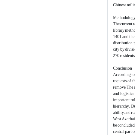
Chinese milit
Methodolog
The current r
library metho
1401 and the 
distribution 
city by divis
270 residents
Conclusion
According to 
requests of t
remove The ab
and logistic
important rol
hierarchy. Due
ability and re
West Azarbaij
be concluded 
central part 