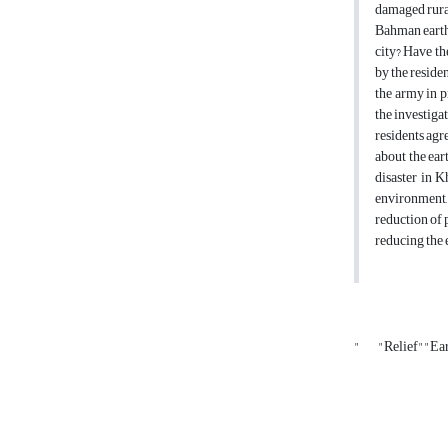
damaged rural
Bahman earthq
city? Have th
by the residen
the army in p
the investiga
residents agre
about the ear
disaster in K
environment, 
reduction of 
reducing the e
"
"Relief""Ea