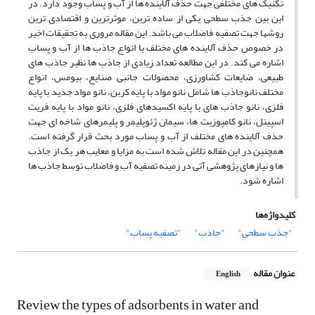
تکنیک های مختلفی جهت حذف آلاینده ها از آب و پساب وجود دارد. در
این بین جذب سطحی یکی از ساده ترین، موثرترین و اقتصادی ترین
روشها جهت تصفیه فاضلاب می باشد. این مقاله مروری به تحقیقات اخیر
در خصوص حذف آلاینده های مختلف با انواع جاذب ها از آب و پساب
اشاره می کند. در این مطالعه تعداد زیادی از جاذب ها نظیر جاذب های
طبیعی، ضایعات کشاورزی، محصولات جانبی صنایع، بیومس، انواع
مختلف نانوجاذب ها شامل نانو مواد با پایه کربن، نانو مواد جدید با پایه
فلزی، نانو جاذب های با پایه اکسیدهای فلزی، نانو مواد با پایه فریت
اسپینل، نانو کامپوزیت ها، سیمان ژئوپلیمر و پلیمرهای شاخه ای جهت
حذف آلاینده های مختلف از آب و پساب مورد بحث قرار گرفته است.
همچنین در این مقاله تلاش شده است به مزایا و معایب هر یک از جاذب
ها و نیازهای پژوهشی آتی در زمینه تصفیه آب و فاضلاب توسط جاذب ها
اشاره شود.
کلیدواژه‌ها
"جذب سطحی"
"جاذب"
"تصفیه پساب"
عنوان مقاله
English
Review the types of adsorbents in water and