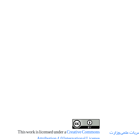
This work is licensed under a
Creative Commons
ریات علمی وزارت
.
Attribution 4.0 International License