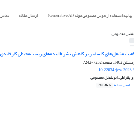
بیانیه استفاده از هوش مصنوعی مولد (Generative AI)
ارسال مقاله
تماس ب
لفضل معصومی
قعیت مشعل‌های کلساینر بر کاهش نشر آلاینده‌های زیست‌محیطی کارخانه‌ی 
7232-7242
10.22034/jess.2023
 بقراطی، ابولفضل معصومی
اصل مقاله
780.36 K